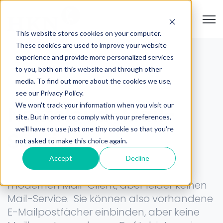
Open
This website stores cookies on your computer.
These cookies are used to improve your website
experience and provide more personalized services
to you, both on this website and through other
media. To find out more about the cookies we use,
see our Privacy Policy.
We won't track your information when you visit our
Nextcloud-Mail-
site. But in order to comply with your preferences,
we'll have to use just one tiny cookie so that you're
Service
not asked to make this choice again.
Accept
Decline
Die Nextcloud bietet Ihnen einen
modernen Mail-Client, aber leider keinen
Mail-Service. Sie können also vorhandene
E-Mailpostfächer einbinden, aber keine